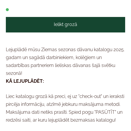
Ielikt grozā
Lejuplādē mūsu Ziemas sezonas dāvanu katalogu 2025.
gadam un sagādā darbiniekiem, kolēģiem un
sadarbības partneriem lieliskas dāvanas šajā svētku
sezonā!
KĀ LEJUPLĀDĒT:
Liec katalogu grozā kā preci, ej uz "check-out" un ieraksti
pircēja informāciju, atzīmē jebkuru maksājuma metodi.
Maksājuma dati netiks prasīti. Spied pogu "PASŪTĪT" un
redzēsi saiti, ar kuru lejuplādēt bezmaksas katalogu!