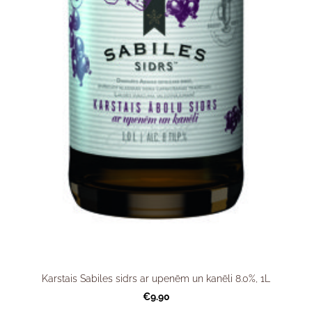
Karstais Sabiles sidrs ar upenēm un kanēli 8.0%, 1L
€9.90