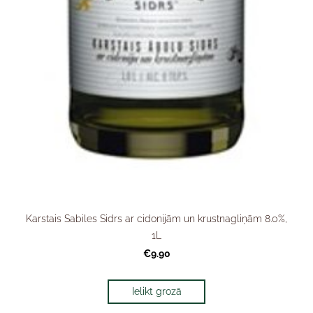
Karstais Sabiles Sidrs ar cidonijām un krustnagliņām 8.0%,
1L
€9.90
Ielikt grozā