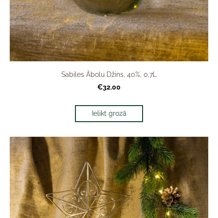
Sabiles Ābolu Džins, 40%, 0,7L
€32.00
Ielikt grozā