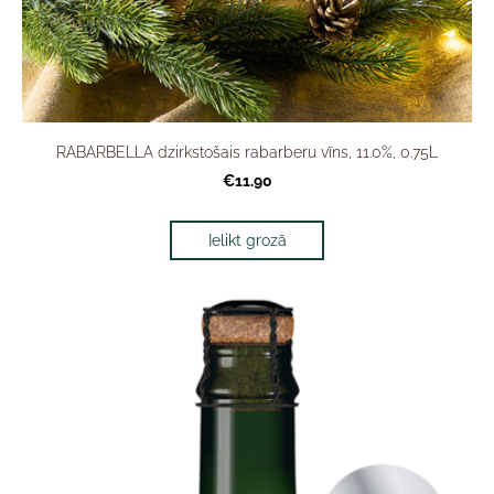
RABARBELLA dzirkstošais rabarberu vīns, 11.0%, 0.75L
€11.90
Ielikt grozā