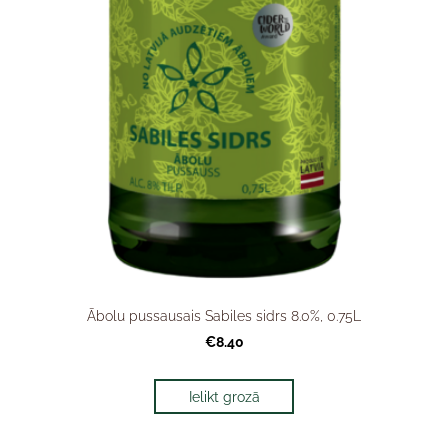
Ābolu pussausais Sabiles sidrs 8.0%, 0.75L
€8.40
Ielikt grozā