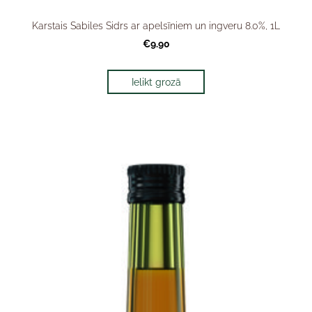
Karstais Sabiles Sidrs ar apelsīniem un ingveru 8.0%, 1L
€9.90
Ielikt grozā