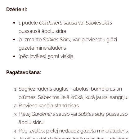
Dzērieni:
1 pudele
Gardener’s
sausā vai
Sabiles sidrs
pussausā ābolu sidra
ja izmanto
Sabiles Sidru,
vari pievienot 1 glāzi
gāzēta minerālūdens
(pēc izvēles) 50ml viskija
Pagatavošana:
Sagriez rudens augļus - ābolus, bumbierus un
plūmes. Saber tos lielā krūkā, kurā jauksi sangriju.
Pievieno kanēļa standziņas.
Pielej
Gardener’s
sauso vai
Sabiles sidrs
pussauso
ābolu sidru.
Pēc izvēles, pielej nedaudz gāzēta minerālūdens.