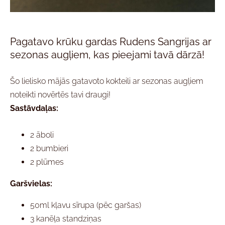
Pagatavo krūku gardas Rudens Sangrijas ar
sezonas augļiem, kas pieejami tavā dārzā!
Šo lielisko mājās gatavoto kokteili ar sezonas augļiem
noteikti novērtēs tavi draugi!
Sastāvdaļas:
2 āboli
2 bumbieri
2 plūmes
Garšvielas:
50ml kļavu sīrupa (pēc garšas)
3 kanēļa standziņas