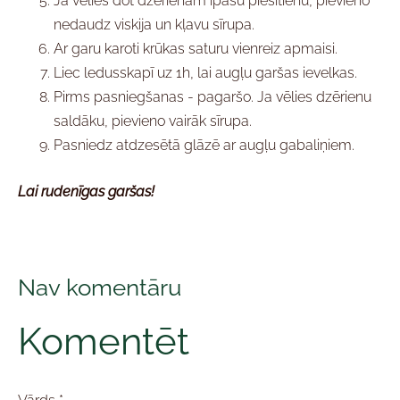
Ja vēlies dot dzērienam īpašu piesitienu, pievieno
nedaudz viskija un kļavu sīrupa.
Ar garu karoti krūkas saturu vienreiz apmaisi.
Liec ledusskapī uz 1h, lai augļu garšas ievelkas.
Pirms pasniegšanas - pagaršo. Ja vēlies dzērienu
saldāku, pievieno vairāk sīrupa.
Pasniedz atdzesētā glāzē ar augļu gabaliņiem.
Lai rudenīgas garšas!
Nav komentāru
Komentēt