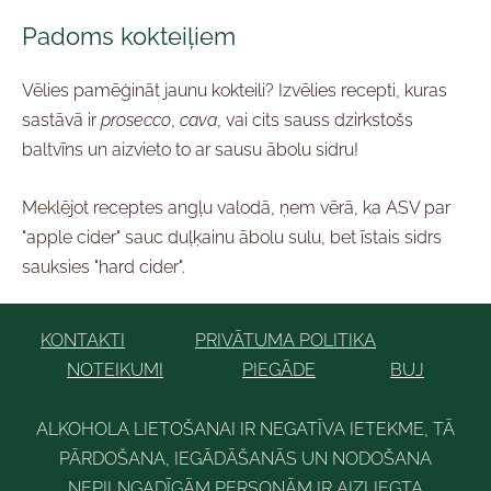
Padoms kokteiļiem
Vēlies pamēģināt jaunu kokteili? Izvēlies recepti, kuras
sastāvā ir
prosecco
,
cava
, vai cits sauss dzirkstošs
baltvīns un aizvieto to ar sausu ābolu sidru!
Meklējot receptes angļu valodā, ņem vērā, ka ASV par
"apple cider" sauc duļķainu ābolu sulu, bet īstais sidrs
sauksies "hard cider".
KONTAKTI
PRIVĀTUMA POLITIKA
NOTEIKUMI
PIEGĀDE
BUJ
ALKOHOLA LIETOŠANAI IR NEGATĪVA IETEKME, TĀ
PĀRDOŠANA, IEGĀDĀŠANĀS UN NODOŠANA
NEPILNGADĪGĀM PERSONĀM IR AIZLIEGTA