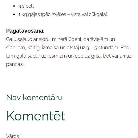
4 sīpoli,
1 kg gaļas (pēc izvēles – vista vai cūkgaļa).
Pagatavošana:
Gaļu sajauc ar sidru, minerālūdeni, garšvielām un
sīpoliem, kārtīgi izmaisa un atstāj uz 3 – 5 stundām. Pēc
tam gaļu sadur uz iesmiem un cep uz grila, bet var arī uz
pannas.
Nav komentāru
Komentēt
Vārds *