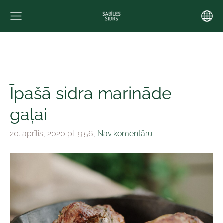
Īpašā sidra marināde
gaļai
20. aprīlis, 2020 pl. 9:56,
Nav komentāru