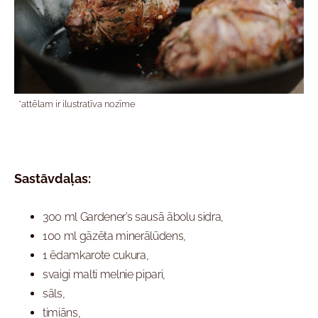
*attēlam ir ilustratīva nozīme
Sastāvdaļas:
300 ml Gardener’s sausā ābolu sidra,
100 ml gāzēta minerālūdens,
1 ēdamkarote cukura,
svaigi malti melnie pipari,
sāls,
timiāns,