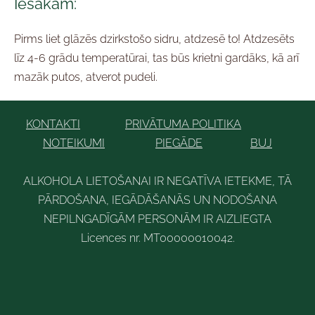
Iesakām:
Pirms liet glāzēs dzirkstošo sidru, atdzesē to! Atdzesēts
līz 4-6 grādu temperatūrai, tas būs krietni gardāks, kā arī
mazāk putos, atverot pudeli.
KONTAKTI
PRIVĀTUMA POLITIKA
NOTEIKUMI
PIEGĀDE
BUJ
ALKOHOLA LIETOŠANAI IR NEGATĪVA IETEKME, TĀ
PĀRDOŠANA, IEGĀDĀŠANĀS UN NODOŠANA
NEPILNGADĪGĀM PERSONĀM IR AIZLIEGTA
Licences nr. MT00000010042
.