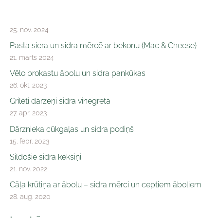
25. nov. 2024
Pasta siera un sidra mērcē ar bekonu (Mac & Cheese)
21. marts 2024
Vēlo brokastu ābolu un sidra pankūkas
26. okt. 2023
Grilēti dārzeņi sidra vinegretā
27. apr. 2023
Dārznieka cūkgaļas un sidra podiņš
15. febr. 2023
Sildošie sidra keksiņi
21. nov. 2022
Cāļa krūtiņa ar ābolu – sidra mērci un ceptiem āboliem
28. aug. 2020