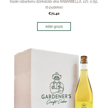
Kaste rabarberu dzirkstošā vīna RABARBELLA, 11%, 0.75L
(6 pudeles)
€71.40
Ielikt grozā