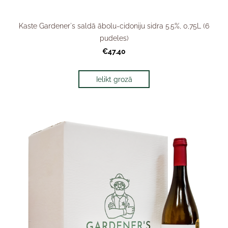
Kaste Gardener's saldā ābolu-cidoniju sidra 5.5%, 0,75L (6
pudeles)
€47.40
Ielikt grozā