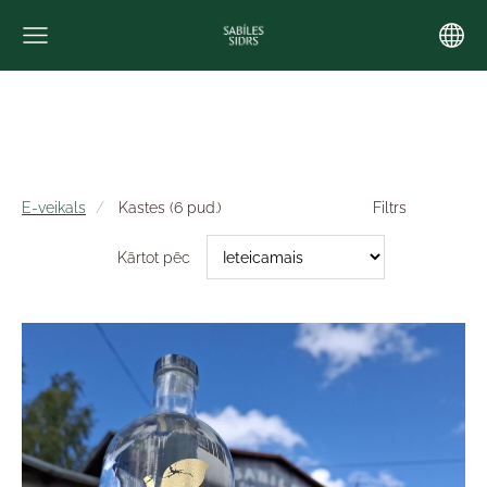
E-veikals
Kastes (6 pud.)
Filtrs
Kārtot pēc