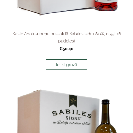
Kaste ābolu-upeņu pussaldā Sabiles sidra 8.0%, 0.75L (6
pudeles)
€50.40
Ielikt grozā