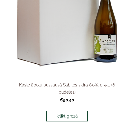
Kaste ābolu pussausā Sabiles sidra 8.0%, 0.75L (6
pudeles)
€50.40
Ielikt grozā