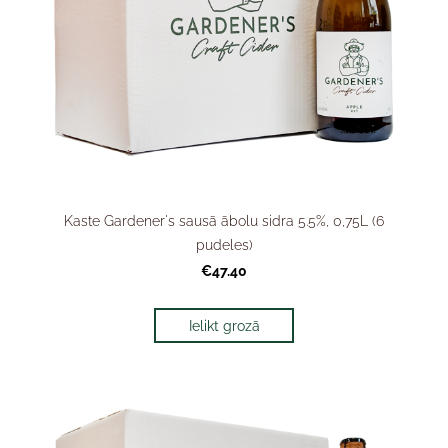
Kaste Gardener's sausā ābolu sidra 5.5%, 0,75L (6
pudeles)
€47.40
Ielikt grozā