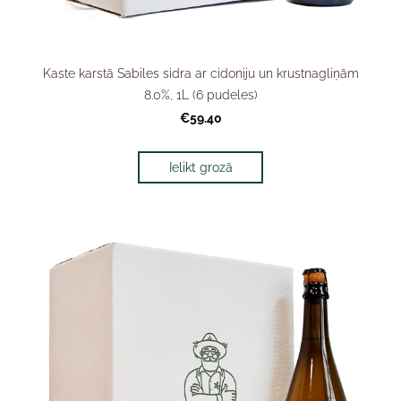
Kaste karstā Sabiles sidra ar cidoniju un krustnagliņām
8.0%, 1L (6 pudeles)
€59.40
Ielikt grozā