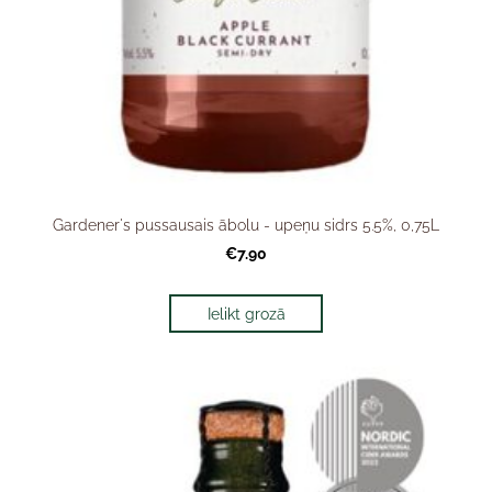
Gardener's pussausais ābolu - upeņu sidrs 5.5%, 0,75L
€7.90
Ielikt grozā