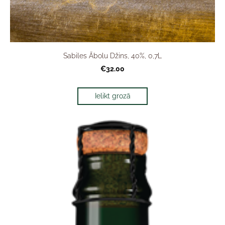
Sabiles Ābolu Džins, 40%, 0,7L
€32.00
Ielikt grozā