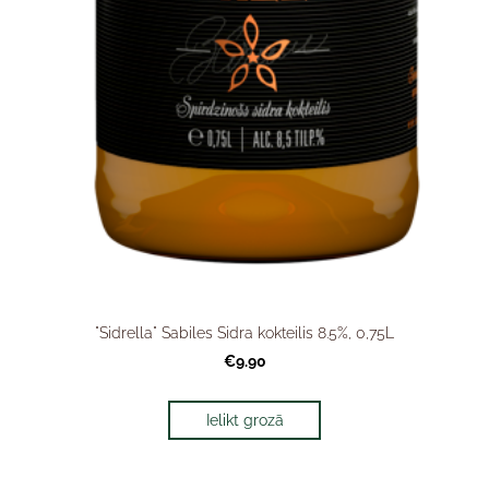
"Sidrella" Sabiles Sidra kokteilis 8.5%, 0,75L
€9.90
Ielikt grozā