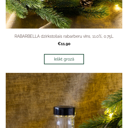
RABARBELLA dzirkstošais rabarberu vīns, 11.0%, 0.75L
€11.90
Ielikt grozā