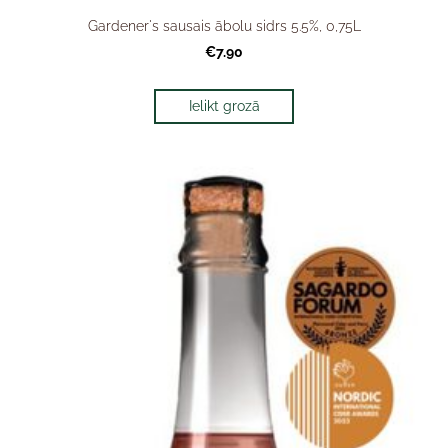
Gardener's sausais ābolu sidrs 5.5%, 0,75L
€7.90
Ielikt grozā