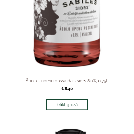
Ābolu - upeņu pussaldais sidrs 8.0%, 0,75L
€8.40
Ielikt grozā