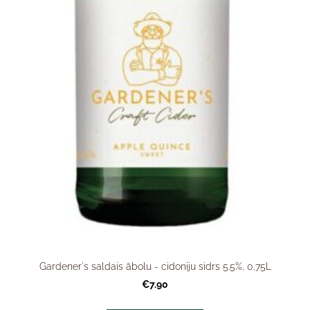
Gardener's saldais ābolu - cidoniju sidrs 5.5%, 0,75L
€7.90