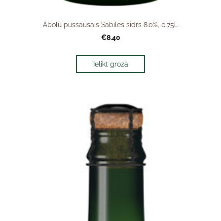
Ābolu pussausais Sabiles sidrs 8.0%, 0.75L
€8.40
Ielikt grozā