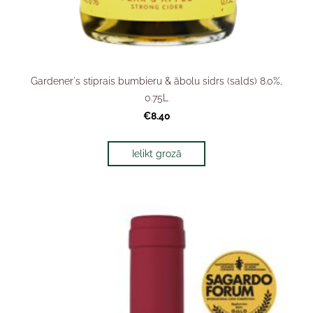
Gardener's stiprais bumbieru & ābolu sidrs (salds) 8.0%,
0.75L
€8.40
Ielikt grozā