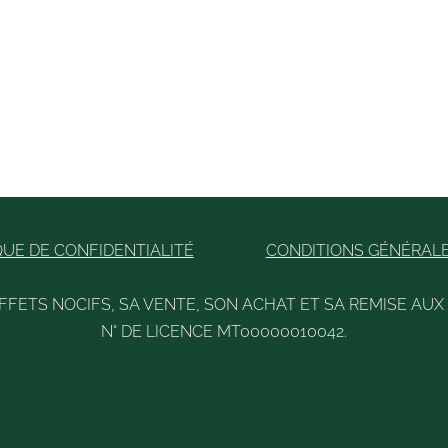
QUE DE CONFIDENTIALITÉ
CONDITIONS GÉNÉRAL
EFFETS NOCIFS, SA VENTE, SON ACHAT ET SA REMISE AUX
N° DE LICENCE MT00000010042.