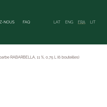
Z-NOUS
FAQ
LAT
ENG
FRA
LIT
hubarbe RABARBELLA, 11 %, 0,75 L (6 bouteilles)