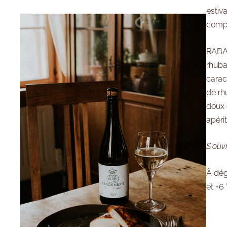
estiv
compo
RABAR
rhuba
carac
de rh
doux 
apéri
S'ouv
À dég
et +6 