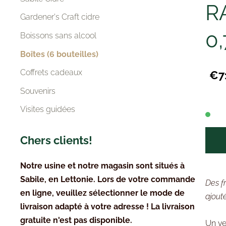
R
Gardener's Craft cidre
0,
Boissons sans alcool
Boîtes (6 bouteilles)
Coffrets cadeaux
€7
Souvenirs
Visites guidées
Chers clients!
Notre usine et notre magasin sont situés à
Sabile, en Lettonie. Lors de votre commande
Des f
en ligne, veuillez sélectionner le mode de
ajout
livraison adapté à votre adresse ! La livraison
gratuite n'est pas disponible.
Un ve