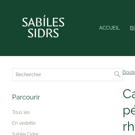
ACCUEIL
B
Bouti
Ca
Parcourir
pé
Tous les
r
En vedette
Sabile Cidre